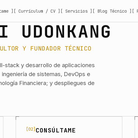
tame ]
[ Currículum / CV ]
[ Servicios ]
[ Blog Técnico ]
[ 
I UDONKANG
ULTOR Y FUNDADOR TÉCNICO
l-stack y desarrollo de aplicaciones
a; ingeniería de sistemas, DevOps e
nología Financiera; y despliegues de
[02]
CONSÚLTAME
Navigate to Consúltame