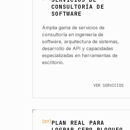
CONSULTORÍA DE
SOFTWARE
Amplia gama de servicios de
consultoría en ingeniería de
software, arquitectura de sistemas,
desarrollo de API y capacidades
especializadas en herramientas de
escritorio.
VER SERVICIOS
[07]
PLAN REAL PARA
Navigate to Plan Real para Lograr Cer
LOGRAR CERO BLOQUEO