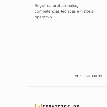
Registros profesionales,
competencias técnicas e historial
operativo.
VER CURRÍCULUM
[04]
SERVICIOS DE
Navigate to Servicios de Consultoría de