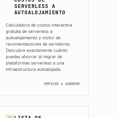
SERVERLESS A
AUTOALOJAMIENTO
Calculadora de costos interactiva
gratuita de serverless a
autoalojamiento y motor de
recomendaciones de servidores:
Descubre exactamente cuánto
puedes ahorrar al migrar de
plataformas serverless a una
infraestructura autoalojada.
EMPEZAR A AHORRAR
[06]
LISTA DE
Navigate to Lista de Verificación de Auditoría de Servic