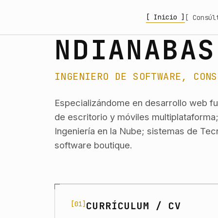
[ Inicio ]
[ Consúl
NDIANABAS
INGENIERO DE SOFTWARE, CONS
Especializándome en desarrollo web ful
de escritorio y móviles multiplataform
Ingeniería en la Nube; sistemas de Tec
software boutique.
SITE DIRECTORY
[01]
CURRÍCULUM / CV
Navigate to Currículum / CV