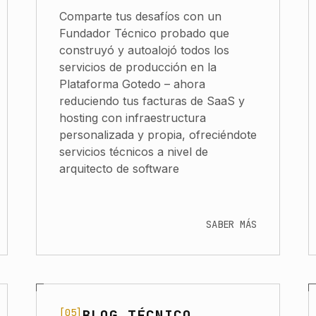
Comparte tus desafíos con un
Fundador Técnico probado que
construyó y autoalojó todos los
servicios de producción en la
Plataforma Gotedo – ahora
reduciendo tus facturas de SaaS y
hosting con infraestructura
personalizada y propia, ofreciéndote
servicios técnicos a nivel de
arquitecto de software
SABER MÁS
[05]
BLOG TÉCNICO
 Software
Navigate to Blog Técnico